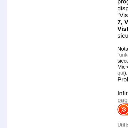
pro
dis
"Vi
7, 
Vis
sic
Nota
"unk
sicc
Micr
qui
)
Pro
Inf
pagi
Util