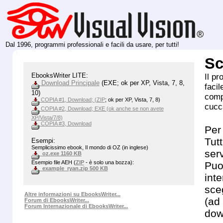
Dal 1996, programmi professionali e facili da usare, per tutti!
Sc
EbooksWriter LITE:
Il pr
Download Principale
(EXE; ok per XP, Vista, 7, 8,
facil
10)
comp
COPIA #1, Download; (
ZIP
; ok per XP, Vista, 7, 8)
cucc
COPIA #2, Download; EXE (ok anche se non avete
XP/Vista/7/8)
COPIA #3, Download
Per 
Tutt
Esempi:
Semplicissimo ebook, Il mondo di OZ (in inglese)
serv
oz.exe 1160 KB
Esempio file AEH (
ZIP
- è solo una bozza):
Puo
example_ryan.zip 500 KB
inte
sceg
Altre informazioni su EbooksWriter...
(ad
Forum di EbooksWriter...
Forum Internazionale di EbooksWriter...
down